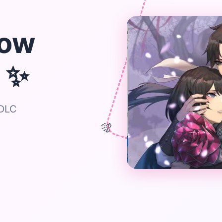
ow
✨
r
DLC
🎊