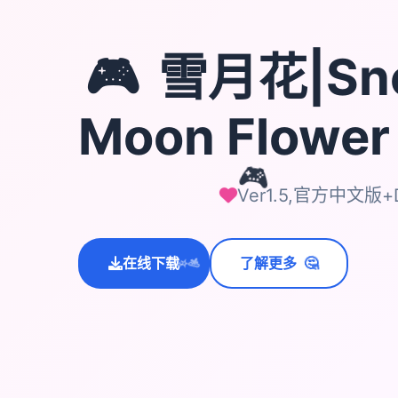
🎮
雪月花|Sn
Moon Flowe
🎮
Ver1.5,官方中文版+
🤔
在线下载
了解更多
💫
✨
⭐