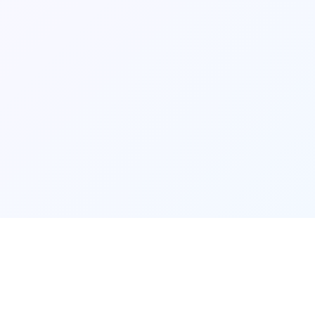
🗳️
玩法说明
🗳️