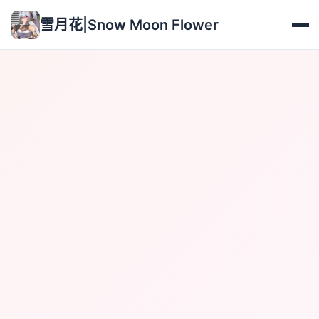
雪月花|Snow Moon Flower