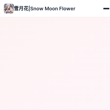
雪月花|Snow Moon Flower