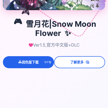
🎮
🎮
雪月花|Snow Moon
✨
Flower
Ver1.5,官方中文版+DLC
🤔
润色版下载
了解更多
💫
✨
⭐