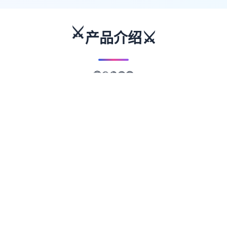
⚔️
⚔️
产品介绍
🔵
🟣
🟡
🔴
🟢
📖
游戏故事
✨
武侠是通过武术来实现正义的人。 这是一款
武侠小说风格的RPG。 武侠世界叫做江湖，
武侠地区叫做武林。 主角龙濑是一位冉冉升
起的武侠人物，即使是他所属的森普派也非常
重视他。 故事开始于龙井保护一个名为Hiiro