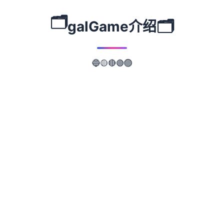
🗂️
🗂️
galGame介绍
🔵
🟡
🔴
🟢
🟣
📖
游戏故事
✨
武侠是通过武术来实现正义的人。 这是一款
武侠小说风格的RPG。 武侠世界叫做江湖，
武侠地区叫做武林。 主角龙濑是一位冉冉升
起的武侠人物，即使是他所属的森普派也非常
重视他。 故事开始于龙井保护一个名为Hiiro