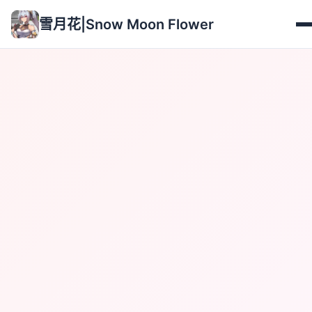
雪月花|Snow Moon Flower