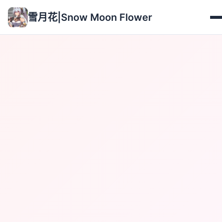
雪月花|Snow Moon Flower