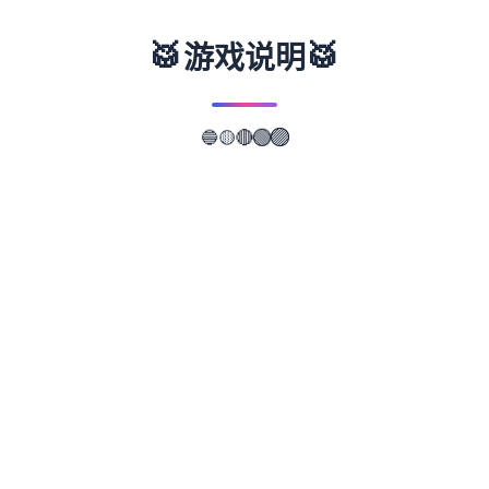
🥁
🥁
游戏说明
🔵
🟣
🟡
🟢
🔴
📖
游戏故事
✨
武侠是通过武术来实现正义的人。 这是一款
武侠小说风格的RPG。 武侠世界叫做江湖，
武侠地区叫做武林。 主角龙濑是一位冉冉升
起的武侠人物，即使是他所属的森普派也非常
重视他。 故事开始于龙井保护一个名为Hiiro