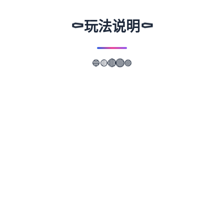
⚰️
⚰️
玩法说明
🔵
🟣
🟢
🟡
🔴
📖
游戏故事
✨
武侠是通过武术来实现正义的人。 这是一款
武侠小说风格的RPG。 武侠世界叫做江湖，
武侠地区叫做武林。 主角龙濑是一位冉冉升
起的武侠人物，即使是他所属的森普派也非常
重视他。 故事开始于龙井保护一个名为Hiiro