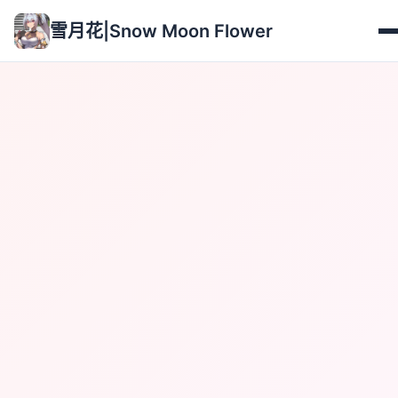
雪月花|Snow Moon Flower