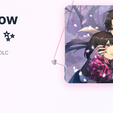
ow
✨
r
DLC
🎊