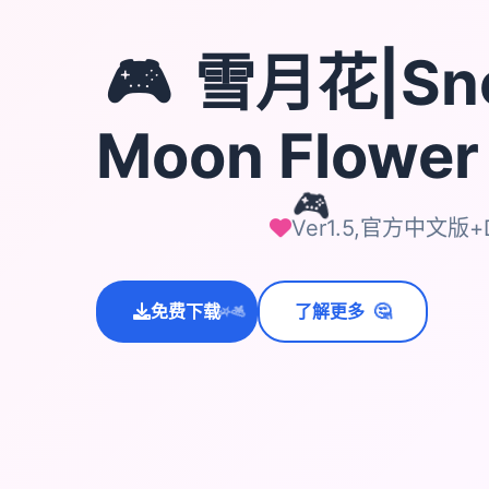
🎮
雪月花|Sn
Moon Flowe
🎮
Ver1.5,官方中文版+
🤔
免费下载
了解更多
💫
✨
⭐