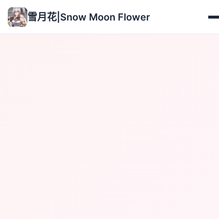
雪月花|Snow Moon Flower