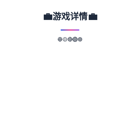
💼
💼
游戏详情
🔵
🟣
🟡
🔴
🟢
📖
游戏故事
✨
武侠是通过武术来实现正义的人。 这是一款
武侠小说风格的RPG。 武侠世界叫做江湖，
武侠地区叫做武林。 主角龙濑是一位冉冉升
起的武侠人物，即使是他所属的森普派也非常
重视他。 故事开始于龙井保护一个名为Hiiro