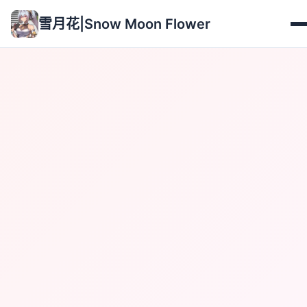
雪月花|Snow Moon Flower