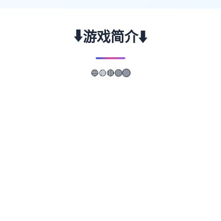
⬇️
⬇️
游戏简介
🔵
🟡
🟣
🔴
🟢
📖
游戏故事
✨
武侠是通过武术来实现正义的人。 这是一款
武侠小说风格的RPG。 武侠世界叫做江湖，
武侠地区叫做武林。 主角龙濑是一位冉冉升
起的武侠人物，即使是他所属的森普派也非常
重视他。 故事开始于龙井保护一个名为Hiiro