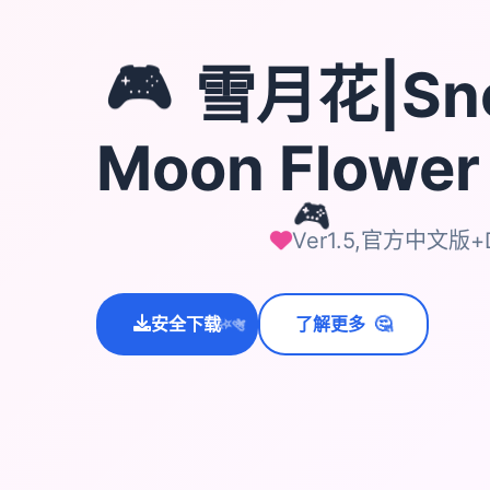
🎮
雪月花|Sn
Moon Flowe
🎮
Ver1.5,官方中文版+
🤔
安全下载
了解更多
💫
✨
⭐