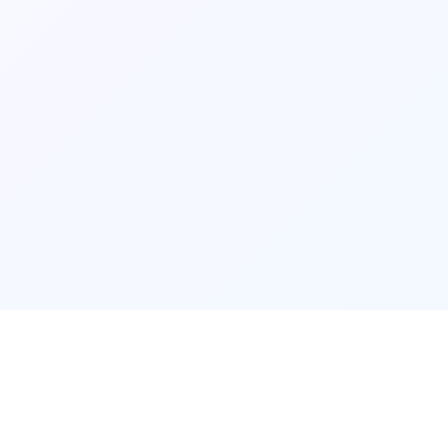
玩法说明
📀
📀