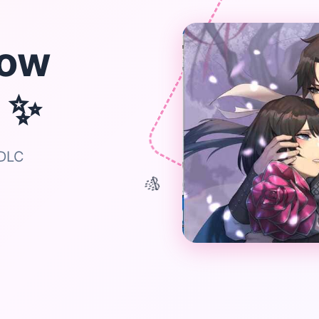
ow
✨
r
DLC
🎊