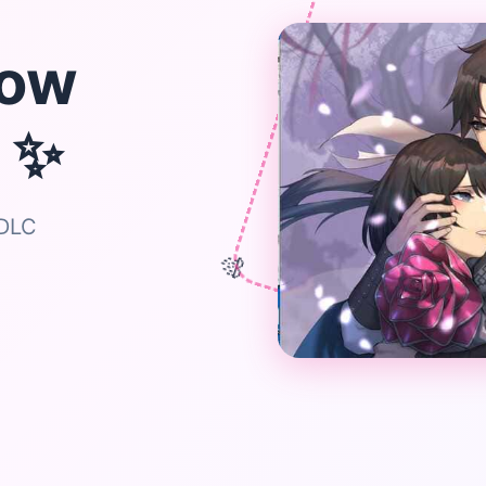
ow
✨
r
DLC
🎊