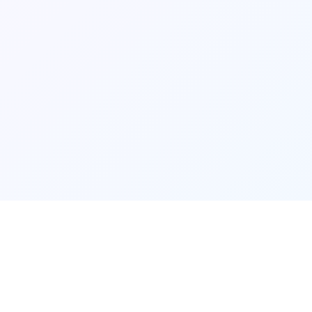
📠
产品介绍
📠