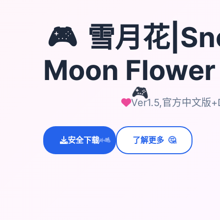
🎮
雪月花|Sn
Moon Flowe
🎮
Ver1.5,官方中文版+
🤔
安全下载
了解更多
💫
✨
⭐