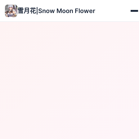
雪月花|Snow Moon Flower