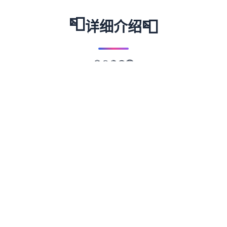
📮
📮
详细介绍
🔵
🟡
🔴
🟣
🟢
📖
游戏故事
✨
武侠是通过武术来实现正义的人。 这是一款
武侠小说风格的RPG。 武侠世界叫做江湖，
武侠地区叫做武林。 主角龙濑是一位冉冉升
起的武侠人物，即使是他所属的森普派也非常
重视他。 故事开始于龙井保护一个名为Hiiro