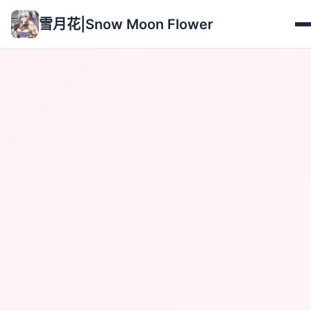
雪月花|Snow Moon Flower