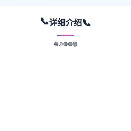
📞
📞
详细介绍
🔵
🟡
🔴
🟣
🟢
📖
游戏故事
✨
武侠是通过武术来实现正义的人。 这是一款
武侠小说风格的RPG。 武侠世界叫做江湖，
武侠地区叫做武林。 主角龙濑是一位冉冉升
起的武侠人物，即使是他所属的森普派也非常