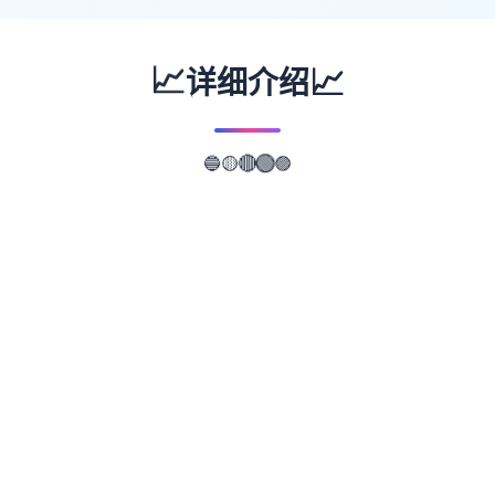
📈
📈
详细介绍
🔵
🟣
🟢
🟡
🔴
📖
游戏故事
✨
武侠是通过武术来实现正义的人。 这是一款
武侠小说风格的RPG。 武侠世界叫做江湖，
武侠地区叫做武林。 主角龙濑是一位冉冉升
起的武侠人物，即使是他所属的森普派也非常
重视他。 故事开始于龙井保护一个名为Hiiro