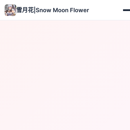
雪月花|Snow Moon Flower