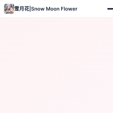
雪月花|Snow Moon Flower