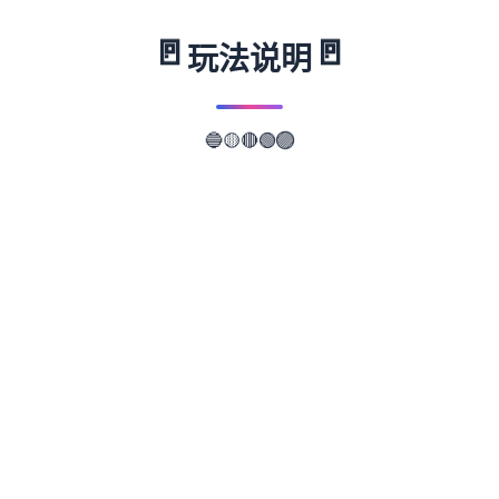
🚪
🚪
玩法说明
🔵
🟡
🔴
🟣
🟢
📖
游戏故事
✨
武侠是通过武术来实现正义的人。 这是一款
武侠小说风格的RPG。 武侠世界叫做江湖，
武侠地区叫做武林。 主角龙濑是一位冉冉升
起的武侠人物，即使是他所属的森普派也非常
重视他。 故事开始于龙井保护一个名为Hiiro