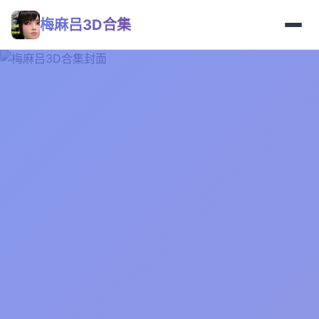
梅麻吕3D合集