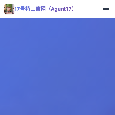
17号特工官网（Agent17）