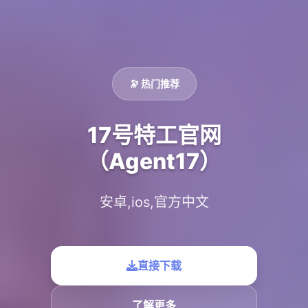
🔭 热门推荐
17号特工官网
（Agent17）
安卓,ios,官方中文
直接下载
了解更多